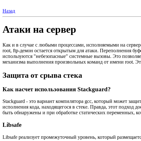
Назад
Атаки на сервер
Как и в случае с любыми процессами, исполняемыми на сервер
root, ftp-демон остается открытым для атаки. Переполнения бу
используются "небезопасные" системные вызовы. Это позволяе
механизма выполнения произвольных команд от имени root. Этот 
Защита от срыва стека
Как насчет использования Stackguard?
Stackguard - это вариант компилятора gcc, который может защ
исполнения кода, находящегося в стеке. Правда, этот подход 
быть обнаружены и при обработке статических переменных, к
Libsafe
Libsafe реализует промежуточный уровень, который размещаетс