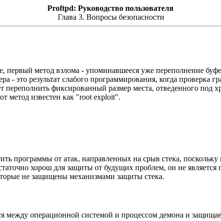
Proftpd: Руководство пользователя
Глава 3. Вопросы безопасности
е, первый метод взлома - упоминавшееся уже переполнение буф
фера - это результат слабого программирования, когда проверка 
т переполнить фиксированный размер места, отведенного под хр
метод известен как "root exploit".
итить программы от атак, направленных на срыв стека, поскольк
достаточно хорош для защиты от будущих проблем, он не являетс
оторые не защищены механизмами защиты стека.
я между операционной системой и процессом демона и защищает 