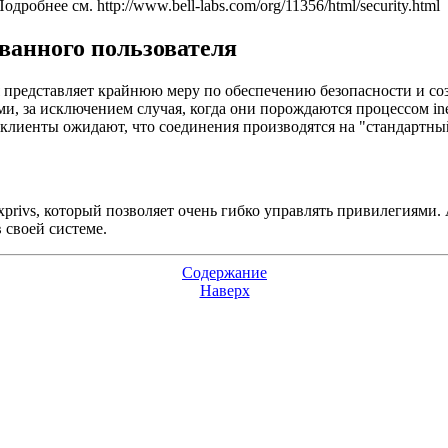
обнее см. http://www.bell-labs.com/org/11356/html/security.html
ванного пользователя
представляет крайнюю меру по обеспечению безопасности и соз
ми, за исключением случая, когда они порождаются процессом in
 клиенты ожидают, что соединения производятся на "стандартны
uxprivs, который позволяет очень гибко управлять привилегиями
 своей системе.
Содержание
Наверх